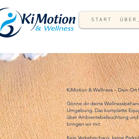
S T A R T
Ü B E R _
KiMotion & Wellness – Dein Ort
Gönne dir deine Wellnessbehand
Umgebung. Das komplette Equi
über Ambientebeleuchtung und 
bringen wir mit.
Kein Verkehrschaos, keine Parkpl