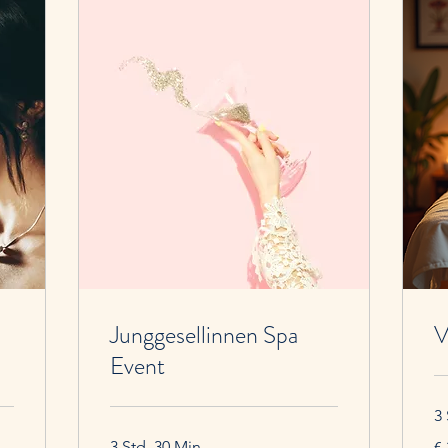
ABONNIEREN SIE EINEN BEHANDLUNGSPLAN
Wellness-Paket deluxe
€
250€
€
250
Junggesellinnen Spa
V
Event
jeden Monat
2 Wellnessmassagen für je 2h nach Wahl je
3 
Monat
34
3 Std. 30 Min.
€
Gültig für 3 Monate