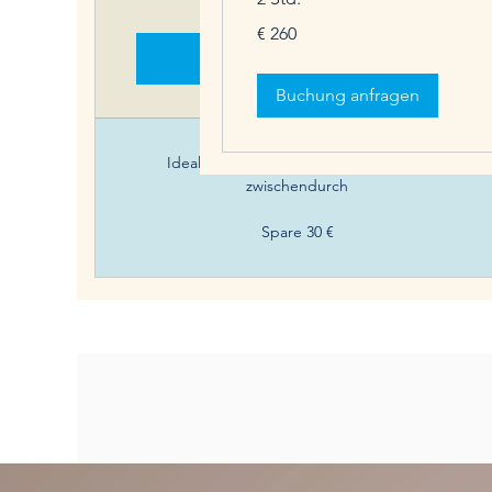
260
€ 260
Euro
Sofort kaufen
Buchung anfragen
Ideal für deine kleine Erholungsphase
zwischendurch
Spare 30 €