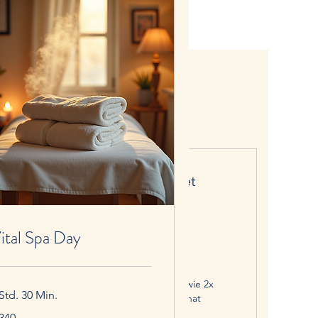
Vital & Wellness Paket
360€
€
360
ital Spa Day
2x Massage nach Wahl je 1,5h, sowie 2x
Std. 30 Min.
FitnessWorkout´s je 1h pro Monat
0
 340
Gültig für 3 Monate