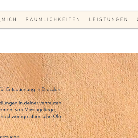
 M I C H
R Ä U M L I C H K E I T E N
L E I S T U N G E N
 für Entspannung in Dresden
lungen in deiner vertrauten
pment von Massageliege,
hochwertige ätherische Öle
atzsuche...