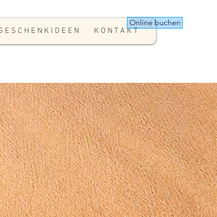
Online buchen
G E S C H E N K I D E E N
K O N T A K T